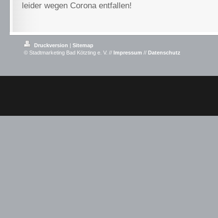
leider wegen Corona entfallen!
Druckversion
|
Sitemap
© Stadtmarketing Bad Kötzting e. V. //
Impressum
//
Datenschutz