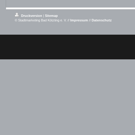
Druckversion
|
Sitemap
© Stadtmarketing Bad Kötzting e. V. //
Impressum
//
Datenschutz